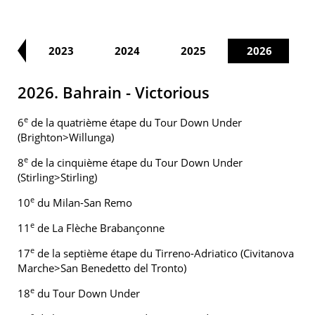
22
2023
2024
2025
2026
2026. Bahrain - Victorious
e
6
de la quatrième étape du Tour Down Under
(Brighton>Willunga)
e
8
de la cinquième étape du Tour Down Under
(Stirling>Stirling)
e
10
du Milan-San Remo
e
11
de La Flèche Brabançonne
e
17
de la septième étape du Tirreno-Adriatico (Civitanova
Marche>San Benedetto del Tronto)
e
18
du Tour Down Under