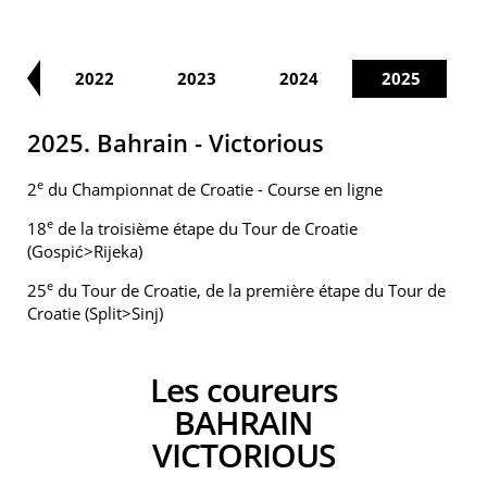
21
2022
2023
2024
2025
2025. Bahrain - Victorious
e
2
du Championnat de Croatie - Course en ligne
e
18
de la troisième étape du Tour de Croatie
(Gospić>Rijeka)
e
25
du Tour de Croatie, de la première étape du Tour de
Croatie (Split>Sinj)
Les coureurs
BAHRAIN
VICTORIOUS