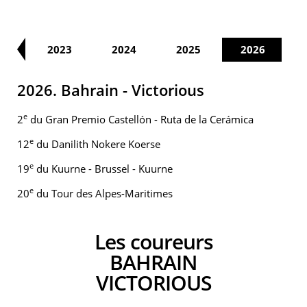
22
2023
2024
2025
2026
2026. Bahrain - Victorious
e
2
du Gran Premio Castellón - Ruta de la Cerámica
e
12
du Danilith Nokere Koerse
e
19
du Kuurne - Brussel - Kuurne
e
20
du Tour des Alpes-Maritimes
Les coureurs
BAHRAIN
VICTORIOUS