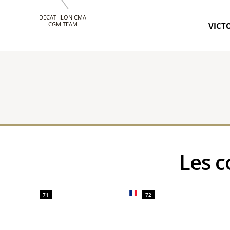
DECATHLON CMA
CGM TEAM
VICTO
Les
71
72