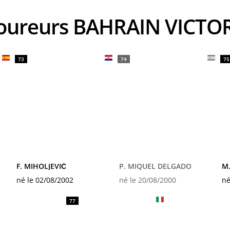
 coureurs BAHRAIN VICTO
73
74
75
F. MIHOLJEVIĆ
P. MIQUEL DELGADO
M
né le 02/08/2002
né le 20/08/2000
né
77