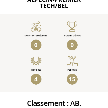
TECH/BEL
SPRINT INTERMÉDIAIRE
VICTOIRE D'ÉTAPE
0
0
VICTOIRES
PODIUMS
4
15
Classement :
AB.