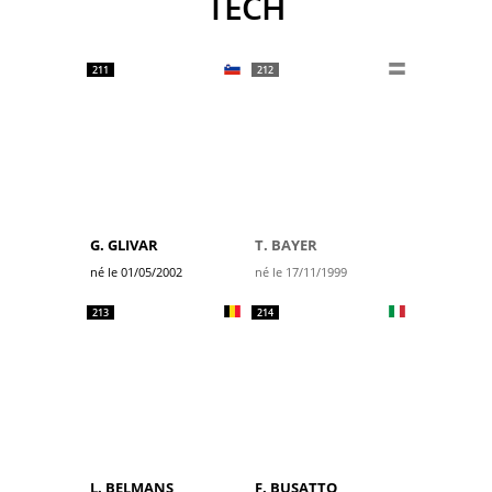
TECH
211
212
G. GLIVAR
T. BAYER
né le 01/05/2002
né le 17/11/1999
213
214
L. BELMANS
F. BUSATTO