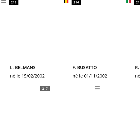
213
214
21
L. BELMANS
F. BUSATTO
R
né le 15/02/2002
né le 01/11/2002
né
217