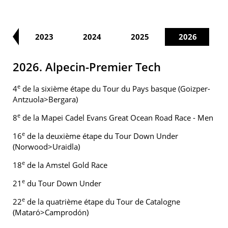
22
2023
2024
2025
2026
2026. Alpecin-Premier Tech
e
4
de la sixième étape du Tour du Pays basque (Goizper-
Antzuola>Bergara)
e
8
de la Mapei Cadel Evans Great Ocean Road Race - Men
e
16
de la deuxième étape du Tour Down Under
(Norwood>Uraidla)
e
18
de la Amstel Gold Race
e
21
du Tour Down Under
e
22
de la quatrième étape du Tour de Catalogne
(Mataró>Camprodón)