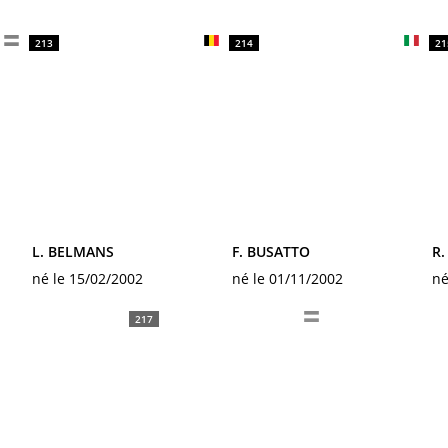
213
214
21
L. BELMANS
F. BUSATTO
R
né le 15/02/2002
né le 01/11/2002
né
217