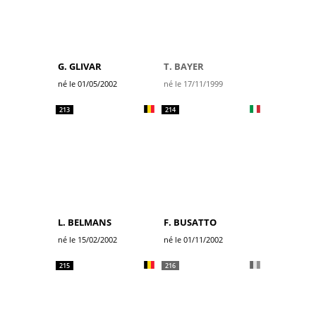
G. GLIVAR
T. BAYER
né le 01/05/2002
né le 17/11/1999
213
214
L. BELMANS
F. BUSATTO
né le 15/02/2002
né le 01/11/2002
215
216