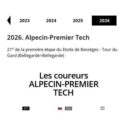
22
2023
2024
2025
2026
2026. Alpecin-Premier Tech
e
21
de la première étape du Etoile de Bessèges - Tour du
Gard (Bellegarde>Bellegarde)
Les coureurs
ALPECIN-PREMIER
TECH
211
212