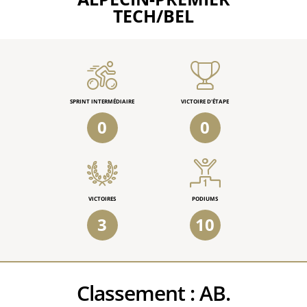
TECH/BEL
SPRINT INTERMÉDIAIRE
VICTOIRE D'ÉTAPE
0
0
VICTOIRES
PODIUMS
3
10
Classement :
AB.