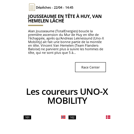
Dépêches - 22/04 - 14:45
JOUSSEAUME EN TÊTE À HUY, VAN
HEMELEN LÂCHÉ
Alan Jousseaume (TotalEnergies) boucle la
première ascension du Mur de Huy en tête de
l'échappée, après qu'Andreas Leknessund (Uno-X
Mobility) ait fait une bonne partie de la montée
en tête. Vincent Van Hemelen (Team Flanders-
Baloise) ne parvient plus à suivre les hommes de
tête, qui ne sont plus que 5 à...
Race Center
Les coureurs UNO-X
MOBILITY
101
102