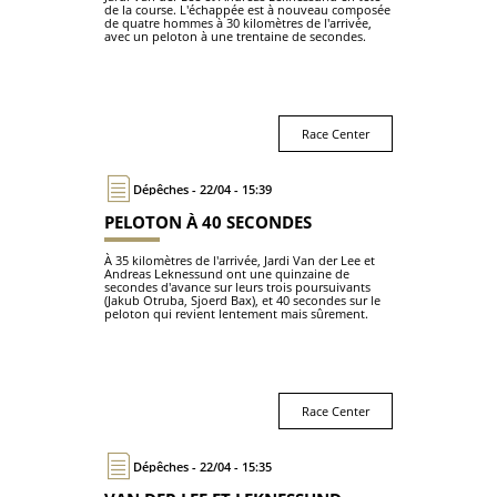
de la course. L'échappée est à nouveau composée
de quatre hommes à 30 kilomètres de l'arrivée,
avec un peloton à une trentaine de secondes.
Race Center
Dépêches - 22/04 - 15:39
PELOTON À 40 SECONDES
À 35 kilomètres de l'arrivée, Jardi Van der Lee et
Andreas Leknessund ont une quinzaine de
secondes d'avance sur leurs trois poursuivants
(Jakub Otruba, Sjoerd Bax), et 40 secondes sur le
peloton qui revient lentement mais sûrement.
Race Center
Dépêches - 22/04 - 15:35