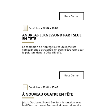
Race Center
Dépêches - 22/04 - 16:00
ANDREAS LEKNESSUND PART SEUL
EN TÊTE
Le champion de Norvège sur route lâche ses
compagnons d'échappée, en train d'être repris par
le peloton, dans la Côte d'Ereffe.
Race Center
Dépêches - 22/04 - 15:46
À NOUVEAU QUATRE EN TÊTE
Jakub Otruba et Sjoerd Bax font la jonction avec
Jardi Van der Lee et Andreas Leknessund en tête