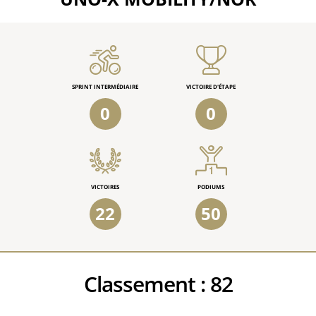
SPRINT INTERMÉDIAIRE
VICTOIRE D'ÉTAPE
0
0
VICTOIRES
PODIUMS
22
50
Classement :
82