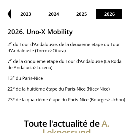
22
2023
2024
2025
2026
2026. Uno-X Mobility
e
2
du Tour d'Andalousie, de la deuxième étape du Tour
d'Andalousie (Torrox>Otura)
e
7
de la cinquième étape du Tour d'Andalousie (La Roda
de Andalucía>Lucena)
e
13
du Paris-Nice
e
22
de la huitième étape du Paris-Nice (Nice>Nice)
e
23
de la quatrième étape du Paris-Nice (Bourges>Uchon)
Toute l'actualité de
A.
Leknessund