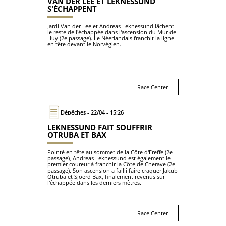
VAN DER LEE ET LEKNESSUND
S'ÉCHAPPENT
Jardi Van der Lee et Andreas Leknessund lâchent
le reste de l'échappée dans l'ascension du Mur de
Huy (2e passage). Le Néerlandais franchit la ligne
en tête devant le Norvégien.
Race Center
Dépêches - 22/04 - 15:26
LEKNESSUND FAIT SOUFFRIR
OTRUBA ET BAX
Pointé en tête au sommet de la Côte d'Ereffe (2e
passage), Andreas Leknessund est également le
premier coureur à franchir la Côte de Cherave (2e
passage). Son ascension a failli faire craquer Jakub
Otruba et Sjoerd Bax, finalement revenus sur
l'échappée dans les derniers mètres.
Race Center