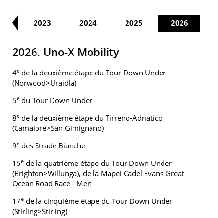
22
2023
2024
2025
2026
2026. Uno-X Mobility
e
4
de la deuxième étape du Tour Down Under
(Norwood>Uraidla)
e
5
du Tour Down Under
e
8
de la deuxième étape du Tirreno-Adriatico
(Camaiore>San Gimignano)
e
9
des Strade Bianche
e
15
de la quatrième étape du Tour Down Under
(Brighton>Willunga), de la Mapei Cadel Evans Great
Ocean Road Race - Men
e
17
de la cinquième étape du Tour Down Under
(Stirling>Stirling)