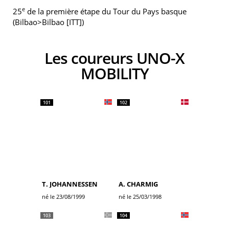
e
25
de la première étape du Tour du Pays basque
(Bilbao>Bilbao [ITT])
Les coureurs UNO-X
MOBILITY
101
102
T. JOHANNESSEN
A. CHARMIG
né le 23/08/1999
né le 25/03/1998
103
104