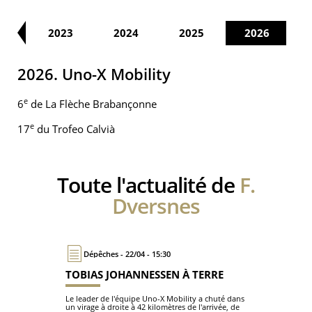
22
2023
2024
2025
2026
2026. Uno-X Mobility
e
6
de La Flèche Brabançonne
e
17
du Trofeo Calvià
Toute l'actualité de
F.
Dversnes
Dépêches - 22/04 - 15:30
TOBIAS JOHANNESSEN À TERRE
Le leader de l'équipe Uno-X Mobility a chuté dans
un virage à droite à 42 kilomètres de l'arrivée, de