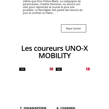
même que Finn Fisher-Black. Le coéquipier de
Johannessen, Fredrik Dversnes, lui donne son
vélo pour reprendre la course le plus vite
possible. Le Norvégien fait partie des favoris du
jour et confiait ce matin...
Race Center
Les coureurs UNO-X
MOBILITY
101
102
T. JOHANNESSEN
A. CHARMIG