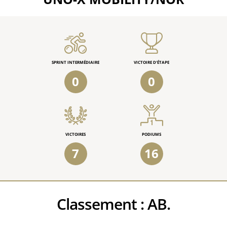
SPRINT INTERMÉDIAIRE
VICTOIRE D'ÉTAPE
0
0
VICTOIRES
PODIUMS
7
16
Classement :
AB.