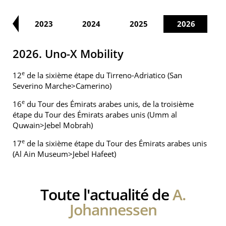
22
2023
2024
2025
2026
2026. Uno-X Mobility
e
12
de la sixième étape du Tirreno-Adriatico (San
Severino Marche>Camerino)
e
16
du Tour des Émirats arabes unis, de la troisième
étape du Tour des Émirats arabes unis (Umm al
Quwain>Jebel Mobrah)
e
17
de la sixième étape du Tour des Émirats arabes unis
(Al Ain Museum>Jebel Hafeet)
Toute l'actualité de
A.
Johannessen