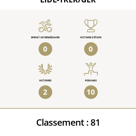
SPRINT INTERMÉDIAIRE
VICTOIRE D'ÉTAPE
0
0
VICTOIRES
PODIUMS
2
10
Classement :
81