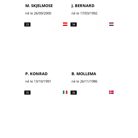
M. SKJELMOSE
J. BERNARD
né le 26/09/2000
né le 17/03/1992
33
34
P. KONRAD
B. MOLLEMA
né le 13/10/1991
né le 26/11/1986
35
36