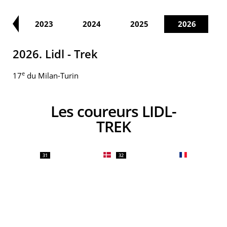
22
2023
2024
2025
2026
2026. Lidl - Trek
e
17
du Milan-Turin
Les coureurs LIDL-
TREK
31
32