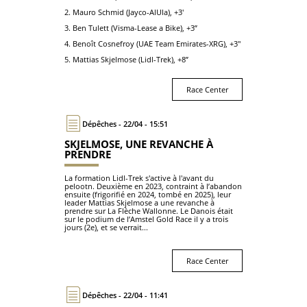
2. Mauro Schmid (Jayco-AlUla), +3'
3. Ben Tulett (Visma-Lease a Bike), +3”
4. Benoît Cosnefroy (UAE Team Emirates-XRG), +3''
5. Mattias Skjelmose (Lidl-Trek), +8”
Race Center
Dépêches - 22/04 - 15:51
SKJELMOSE, UNE REVANCHE À
PRENDRE
La formation Lidl-Trek s'active à l'avant du
pelootn. Deuxième en 2023, contraint à l’abandon
ensuite (frigorifié en 2024, tombé en 2025), leur
leader Mattias Skjelmose a une revanche à
prendre sur La Flèche Wallonne. Le Danois était
sur le podium de l’Amstel Gold Race il y a trois
jours (2e), et se verrait...
Race Center
Dépêches - 22/04 - 11:41