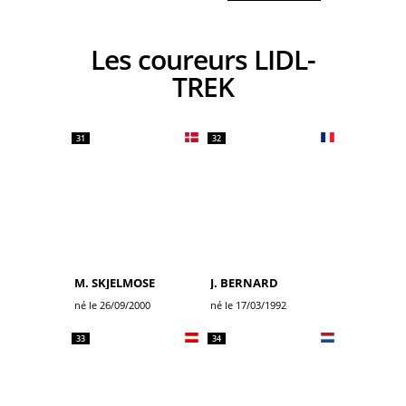
Les coureurs LIDL-
TREK
31
32
M. SKJELMOSE
J. BERNARD
né le 26/09/2000
né le 17/03/1992
33
34