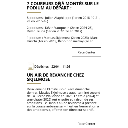
7 COUREURS DÉJÀ MONTÉS SUR LE
PODIUM AU DÉPART :
5 podiums : Julian Alaphilippe (1er en 2018-19-21,
2e en 2015-16)
2 podiums : Kévin Vauquelin (2e en 2024-25),
Dylan Teuns (1er en 2022, 3e en 2017)
1 podium : Mattias Skjelmose (2e en 2023), Marc
Hirschi (1er en 2020), Benoît Cosnefroy (2e en...
Race Center
Dépêches - 22/04 - 11:26
UN AIR DE REVANCHE CHEZ
SKJELMOSE
Deuxième de l’Amstel Gold Race dimanche
dernier, Mattias Skjelmose a aussi terminé second
de La Flèche Wallonne en 2023. Le froid (2024) et
une chute (2025) ont ensuite eu raison de ses
ambitions. Le Danois a une revanche à prendre
sur la course ardennaise. « Il est en forme et on a
des ambitions », affirme son directeur sportif...
Race Center