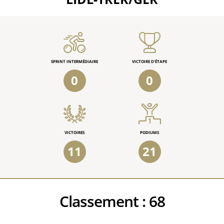
SPRINT INTERMÉDIAIRE
VICTOIRE D'ÉTAPE
0
0
VICTOIRES
PODIUMS
11
21
Classement :
68