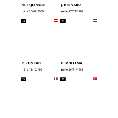
M. SKJELMOSE
J. BERNARD
né le 26/09/2000
né le 17/03/1992
33
34
P. KONRAD
B. MOLLEMA
né le 13/10/1991
né le 26/11/1986
35
36