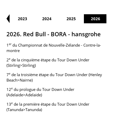
22
2023
2024
2025
2026
2026. Red Bull - BORA - hansgrohe
er
1
du Championnat de Nouvelle-Zélande - Contre-la-
montre
e
2
de la cinquième étape du Tour Down Under
(Stirling>Stirling)
e
7
de la troisième étape du Tour Down Under (Henley
Beach>Nairne)
e
12
du prologue du Tour Down Under
(Adelaide>Adelaide)
e
13
de la première étape du Tour Down Under
(Tanunda>Tanunda)