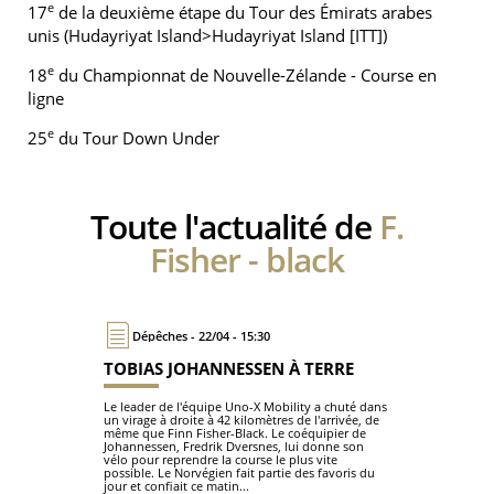
e
17
de la deuxième étape du Tour des Émirats arabes
unis (Hudayriyat Island>Hudayriyat Island [ITT])
e
18
du Championnat de Nouvelle-Zélande - Course en
ligne
e
25
du Tour Down Under
Toute l'actualité de
F.
Fisher - black
Dépêches - 22/04 - 15:30
TOBIAS JOHANNESSEN À TERRE
Le leader de l'équipe Uno-X Mobility a chuté dans
un virage à droite à 42 kilomètres de l'arrivée, de
même que Finn Fisher-Black. Le coéquipier de
Johannessen, Fredrik Dversnes, lui donne son
vélo pour reprendre la course le plus vite
possible. Le Norvégien fait partie des favoris du
jour et confiait ce matin...