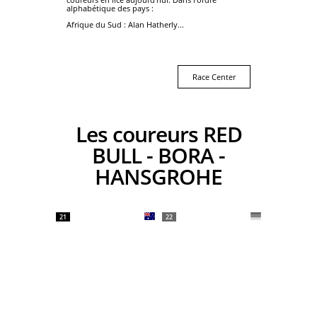
alphabétique des pays :
Afrique du Sud : Alan Hatherly...
Race Center
Les coureurs RED
BULL - BORA -
HANSGROHE
21
22