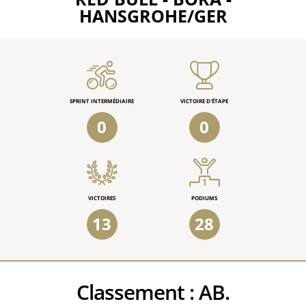
HANSGROHE/GER
SPRINT INTERMÉDIAIRE
VICTOIRE D'ÉTAPE
0
0
VICTOIRES
PODIUMS
13
28
Classement :
AB.