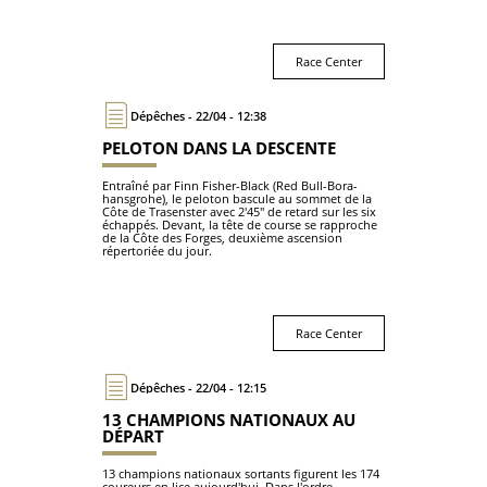
Race Center
Dépêches - 22/04 - 12:38
PELOTON DANS LA DESCENTE
Entraîné par Finn Fisher-Black (Red Bull-Bora-
hansgrohe), le peloton bascule au sommet de la
Côte de Trasenster avec 2'45" de retard sur les six
échappés. Devant, la tête de course se rapproche
de la Côte des Forges, deuxième ascension
répertoriée du jour.
Race Center
Dépêches - 22/04 - 12:15
13 CHAMPIONS NATIONAUX AU
DÉPART
13 champions nationaux sortants figurent les 174
coureurs en lice aujourd'hui. Dans l'ordre