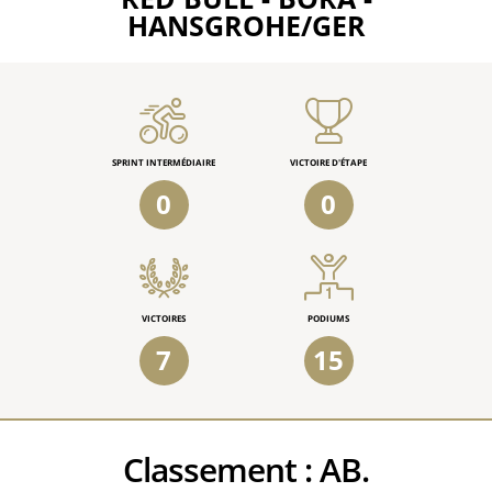
HANSGROHE/GER
SPRINT INTERMÉDIAIRE
VICTOIRE D'ÉTAPE
0
0
VICTOIRES
PODIUMS
7
15
Classement :
AB.