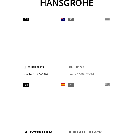
HANSGROHE
21
22
J. HINDLEY
N. DENZ
né le 05/05/1996
né le 15/02/1994
23
24
H. EXTEBERRIA
F. FISHER - BLACK