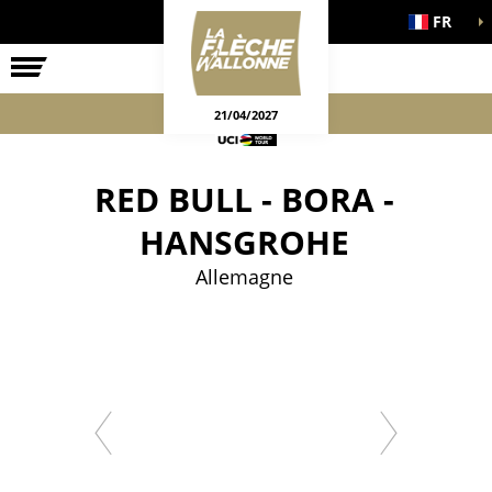
FR
LA COURSE
ENGAGEMENTS
JEUX OFFICIELS
21/04/2027
RED BULL - BORA -
HANSGROHE
Allemagne