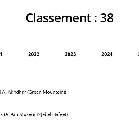
Classement :
38
1
2022
2023
2024
 Al Akhdhar (Green Mountain))
is (Al Ain Museum>Jebel Hafeet)