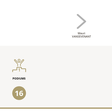
Mauri
VANSEVENANT
PODIUMS
16