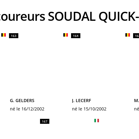
 coureurs SOUDAL QUICK
163
164
16
G. GELDERS
J. LECERF
M
né le 16/12/2002
né le 15/10/2002
né
167