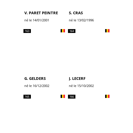
V. PARET PEINTRE
S. CRAS
né le 14/01/2001
né le 13/02/1996
163
164
G. GELDERS
J. LECERF
né le 16/12/2002
né le 15/10/2002
165
166