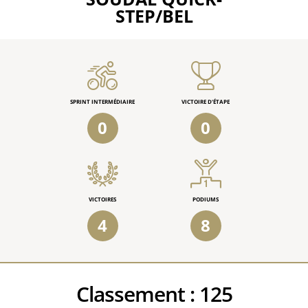
STEP/BEL
SPRINT INTERMÉDIAIRE
VICTOIRE D'ÉTAPE
0
0
VICTOIRES
PODIUMS
4
8
Classement :
125