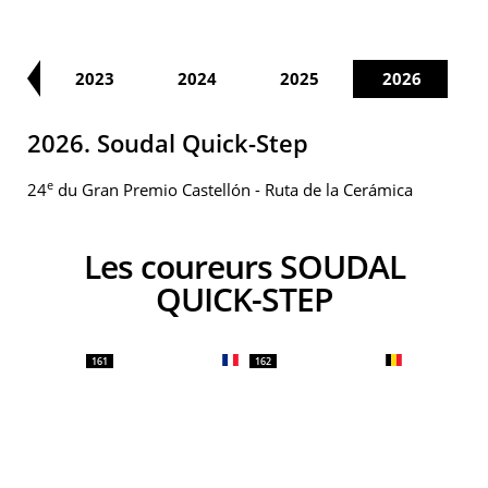
22
2023
2024
2025
2026
2026. Soudal Quick-Step
e
24
du Gran Premio Castellón - Ruta de la Cerámica
Les coureurs SOUDAL
QUICK-STEP
161
162