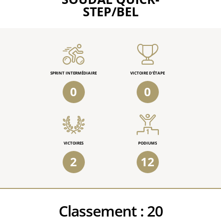
STEP/BEL
SPRINT INTERMÉDIAIRE
VICTOIRE D'ÉTAPE
0
0
VICTOIRES
PODIUMS
2
12
Classement :
20