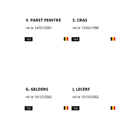
V. PARET PEINTRE
S. CRAS
né le 14/01/2001
né le 13/02/1996
163
164
G. GELDERS
J. LECERF
né le 16/12/2002
né le 15/10/2002
165
166