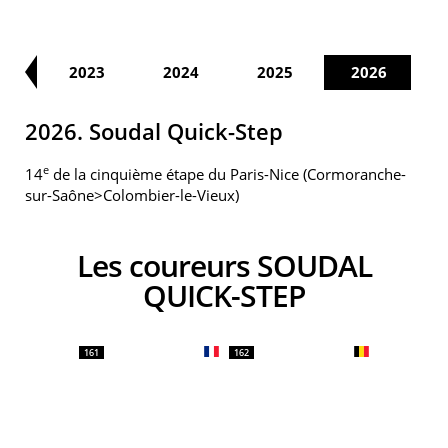
22
2023
2024
2025
2026
2026. Soudal Quick-Step
e
14
de la cinquième étape du Paris-Nice (Cormoranche-
sur-Saône>Colombier-le-Vieux)
Les coureurs SOUDAL
QUICK-STEP
161
162