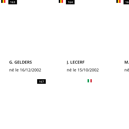
163
164
16
G. GELDERS
J. LECERF
M
né le 16/12/2002
né le 15/10/2002
né
167