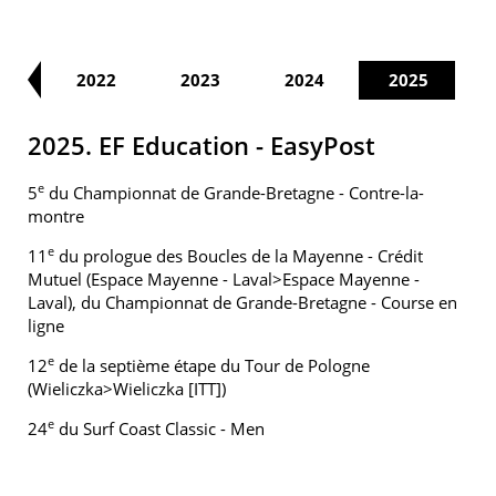
21
2022
2023
2024
2025
2025. EF Education - EasyPost
e
5
du Championnat de Grande-Bretagne - Contre-la-
montre
e
11
du prologue des Boucles de la Mayenne - Crédit
Mutuel (Espace Mayenne - Laval>Espace Mayenne -
Laval), du Championnat de Grande-Bretagne - Course en
ligne
e
12
de la septième étape du Tour de Pologne
(Wieliczka>Wieliczka [ITT])
e
24
du Surf Coast Classic - Men