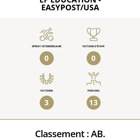
EASYPOST/USA
SPRINT INTERMÉDIAIRE
VICTOIRE D'ÉTAPE
0
0
VICTOIRES
PODIUMS
3
13
Classement :
AB.