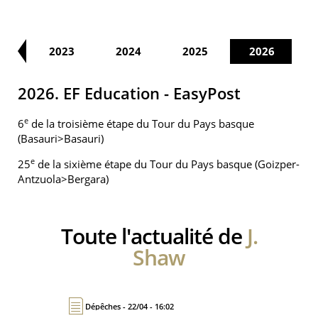
22
2023
2024
2025
2026
2026. EF Education - EasyPost
e
6
de la troisième étape du Tour du Pays basque
(Basauri>Basauri)
e
25
de la sixième étape du Tour du Pays basque (Goizper-
Antzuola>Bergara)
Toute l'actualité de
J.
Shaw
Dépêches - 22/04 - 16:02