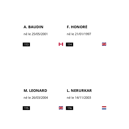
A. BAUDIN
F. HONORÉ
né le 25/05/2001
né le 21/01/1997
113
114
M. LEONARD
L. NERURKAR
né le 26/03/2004
né le 14/11/2003
115
116