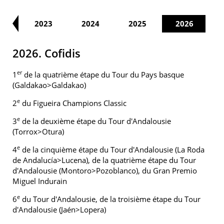
22
2023
2024
2025
2026
2026. Cofidis
er
1
de la quatrième étape du Tour du Pays basque
(Galdakao>Galdakao)
e
2
du Figueira Champions Classic
e
3
de la deuxième étape du Tour d'Andalousie
(Torrox>Otura)
e
4
de la cinquième étape du Tour d'Andalousie (La Roda
de Andalucía>Lucena), de la quatrième étape du Tour
d'Andalousie (Montoro>Pozoblanco), du Gran Premio
Miguel Indurain
e
6
du Tour d'Andalousie, de la troisième étape du Tour
d'Andalousie (Jaén>Lopera)