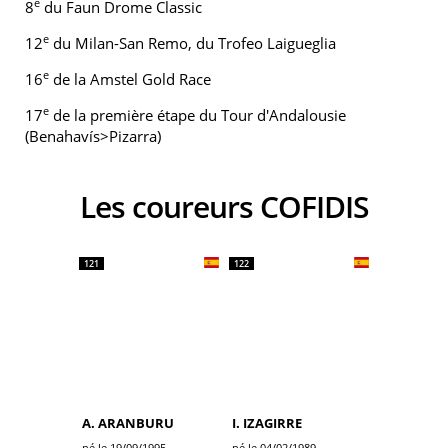
e
8
du Faun Drome Classic
e
12
du Milan-San Remo, du Trofeo Laigueglia
e
16
de la Amstel Gold Race
e
17
de la première étape du Tour d'Andalousie
(Benahavís>Pizarra)
Les coureurs COFIDIS
121
122
A. ARANBURU
I. IZAGIRRE
né le 19/09/1995
né le 04/02/1989