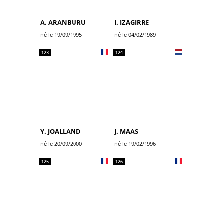
A. ARANBURU
I. IZAGIRRE
né le 19/09/1995
né le 04/02/1989
123
124
Y. JOALLAND
J. MAAS
né le 20/09/2000
né le 19/02/1996
125
126