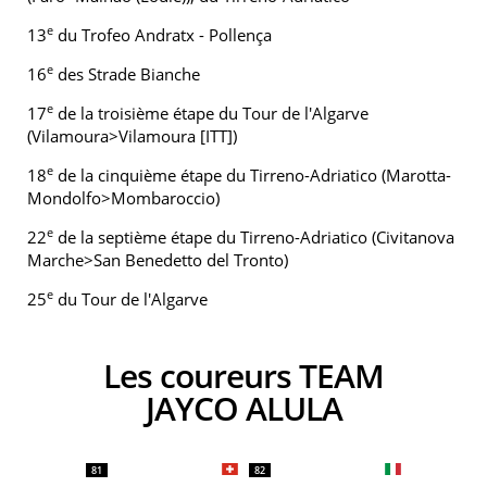
e
13
du Trofeo Andratx - Pollença
e
16
des Strade Bianche
e
17
de la troisième étape du Tour de l'Algarve
(Vilamoura>Vilamoura [ITT])
e
18
de la cinquième étape du Tirreno-Adriatico (Marotta-
Mondolfo>Mombaroccio)
e
22
de la septième étape du Tirreno-Adriatico (Civitanova
Marche>San Benedetto del Tronto)
e
25
du Tour de l'Algarve
Les coureurs TEAM
JAYCO ALULA
81
82