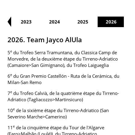
22
2023
2024
2025
2026
2026. Team Jayco AlUla
e
5
du Trofeo Serra Tramuntana, du Classica Camp de
Morvedre, de la deuxième étape du Tirreno-Adriatico
(Camaiore>San Gimignano), du Trofeo Laigueglia
e
6
du Gran Premio Castellón - Ruta de la Cerámica, du
Milan-San Remo
e
7
du Trofeo Calvià, de la quatrième étape du Tirreno-
Adriatico (Tagliacozzo>Martinsicuro)
e
10
de la sixième étape du Tirreno-Adriatico (San
Severino Marche>Camerino)
e
11
de la cinquième étape du Tour de l'Algarve
(Faro>Malhão (Loulé)), du Tirreno-Adriatico