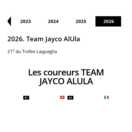
22
2023
2024
2025
2026
2026. Team Jayco AlUla
e
21
du Trofeo Laigueglia
Les coureurs TEAM
JAYCO ALULA
81
82