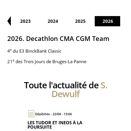
22
2023
2024
2025
2026
2026. Decathlon CMA CGM Team
e
4
du E3 BinckBank Classic
e
21
des Trois Jours de Bruges-La Panne
Toute l'actualité de
S.
Dewulf
Dépêches - 22/04 - 13:04
LES TUDOR ET INEOS À LA
POURSUITE