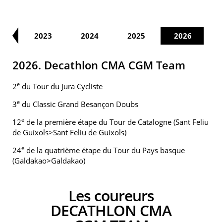
22
2023
2024
2025
2026
2026. Decathlon CMA CGM Team
e
2
du Tour du Jura Cycliste
e
3
du Classic Grand Besançon Doubs
e
12
de la première étape du Tour de Catalogne (Sant Feliu
de Guíxols>Sant Feliu de Guíxols)
e
24
de la quatrième étape du Tour du Pays basque
(Galdakao>Galdakao)
Les coureurs
DECATHLON CMA