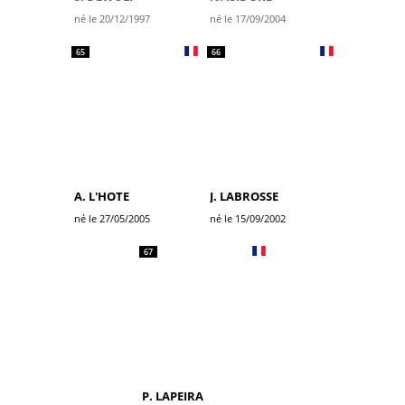
né le 20/12/1997
né le 17/09/2004
65
66
A. L'HOTE
J. LABROSSE
né le 27/05/2005
né le 15/09/2002
67
P. LAPEIRA