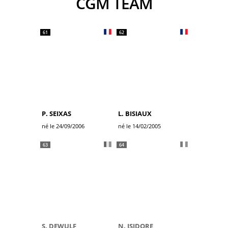
CGM TEAM
61
62
P. SEIXAS
L. BISIAUX
né le 24/09/2006
né le 14/02/2005
63
64
S. DEWULF
N. ISIDORE