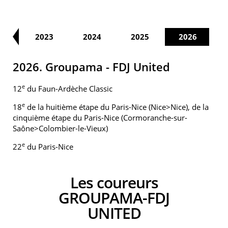
22
2023
2024
2025
2026
2026. Groupama - FDJ United
e
12
du Faun-Ardèche Classic
e
18
de la huitième étape du Paris-Nice (Nice>Nice), de la
cinquième étape du Paris-Nice (Cormoranche-sur-
Saône>Colombier-le-Vieux)
e
22
du Paris-Nice
Les coureurs
GROUPAMA-FDJ
UNITED