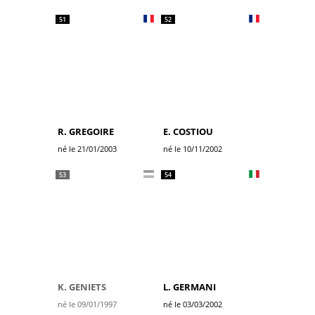
51
52
R. GREGOIRE
E. COSTIOU
né le 21/01/2003
né le 10/11/2002
53
54
K. GENIETS
L. GERMANI
né le 09/01/1997
né le 03/03/2002