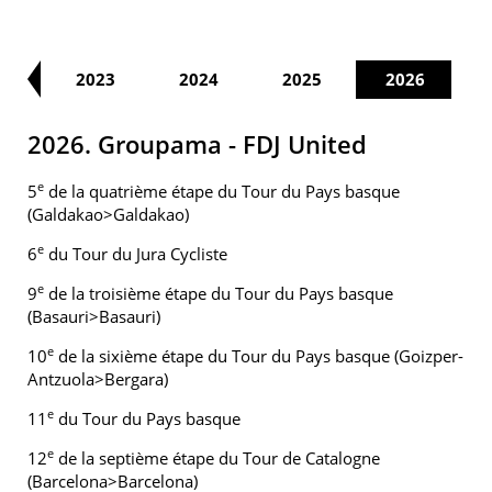
22
2023
2024
2025
2026
2026. Groupama - FDJ United
e
5
de la quatrième étape du Tour du Pays basque
(Galdakao>Galdakao)
e
6
du Tour du Jura Cycliste
e
9
de la troisième étape du Tour du Pays basque
(Basauri>Basauri)
e
10
de la sixième étape du Tour du Pays basque (Goizper-
Antzuola>Bergara)
e
11
du Tour du Pays basque
e
12
de la septième étape du Tour de Catalogne
(Barcelona>Barcelona)