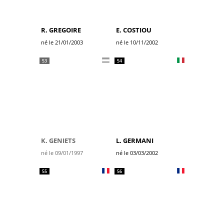
R. GREGOIRE
E. COSTIOU
né le 21/01/2003
né le 10/11/2002
53
54
K. GENIETS
L. GERMANI
né le 09/01/1997
né le 03/03/2002
55
56