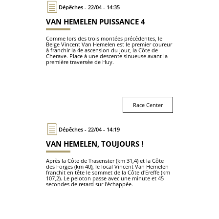
Dépêches - 22/04 - 14:35
VAN HEMELEN PUISSANCE 4
Comme lors des trois montées précédentes, le
Belge Vincent Van Hemelen est le premier coureur
à franchir la 4e ascension du jour, la Côte de
Cherave. Place à une descente sinueuse avant la
première traversée de Huy.
Race Center
Dépêches - 22/04 - 14:19
VAN HEMELEN, TOUJOURS !
Après la Côte de Trasenster (km 31,4) et la Côte
des Forges (km 40), le local Vincent Van Hemelen
franchit en tête le sommet de la Côte d'Ereffe (km
107,2). Le peloton passe avec une minute et 45
secondes de retard sur l'échappée.