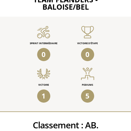
BALOISE/BEL
SPRINT INTERMÉDIAIRE
VICTOIRE D'ÉTAPE
0
0
VICTOIRE
PODIUMS
1
5
Classement :
AB.