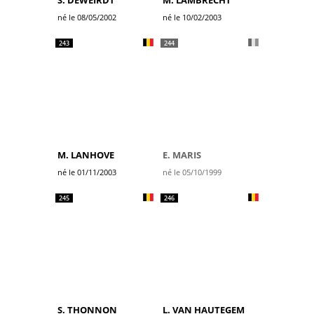
S. DEWEIRDT
M. LAMBRECHT
né le 08/05/2002
né le 10/02/2003
243
244
M. LANHOVE
E. MARIS
né le 01/11/2003
né le 05/10/1999
245
246
S. THONNON
L. VAN HAUTEGEM