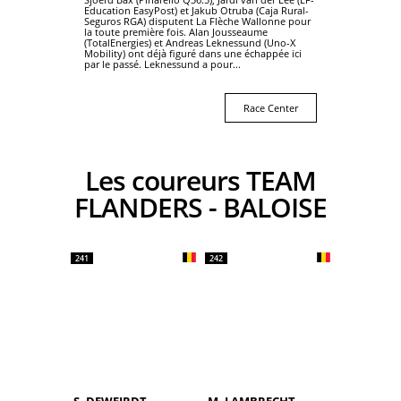
Education EasyPost) et Jakub Otruba (Caja Rural-
Seguros RGA) disputent La Flèche Wallonne pour
la toute première fois. Alan Jousseaume
(TotalEnergies) et Andreas Leknessund (Uno-X
Mobility) ont déjà figuré dans une échappée ici
par le passé. Leknessund a pour...
Race Center
Les coureurs TEAM
FLANDERS - BALOISE
241
242