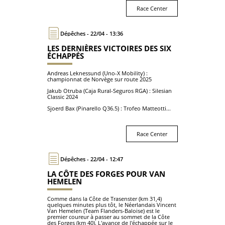
Race Center
Dépêches - 22/04 - 13:36
LES DERNIÈRES VICTOIRES DES SIX
ÉCHAPPÉS
Andreas Leknessund (Uno-X Mobility) :
championnat de Norvège sur route 2025
Jakub Otruba (Caja Rural-Seguros RGA) : Silesian
Classic 2024
Sjoerd Bax (Pinarello Q36.5) : Trofeo Matteotti...
Race Center
Dépêches - 22/04 - 12:47
LA CÔTE DES FORGES POUR VAN
HEMELEN
Comme dans la Côte de Trasenster (km 31,4)
quelques minutes plus tôt, le Néerlandais Vincent
Van Hemelen (Team Flanders-Baloise) est le
premier coureur à passer au sommet de la Côte
des Forges (km 40). L'avance de l'échappée sur le