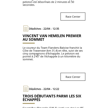
peloton est désormais de 2 minutes et 50
secondes.
Race Center
Dépêches - 22/04 - 12:35
VINCENT VAN HEMELEN PREMIER
AU SOMMET
Le coureur du Team Flanders-Baloise franchit la
Côte de Trasenster (km 31,4) en tête, suivi de ses
cinq compagnons d'échappée. Le peloton est
pointé à 2'45" de l'échappée à un kilomètre du
sommet.
Race Center
Dépêches - 22/04 - 12:22
TROIS DÉBUTANTS PARMI LES SIX
ÉCHAPPÉS
Sjoerd Bax (Pinarello Q36.5), Jardi van der Lee (EF-