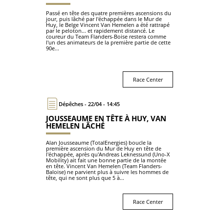
Passé en tête des quatre premières ascensions du
jour, puis lâché par l'échappée dans le Mur de
Huy, le Belge Vincent Van Hemelen a été rattrapé
par le peloton... et rapidement distancé. Le
coureur du Team Flanders-Boise restera comme
l'un des animateurs de la première partie de cette
90e...
Race Center
Dépêches - 22/04 - 14:45
JOUSSEAUME EN TÊTE À HUY, VAN
HEMELEN LÂCHÉ
Alan Jousseaume (TotalEnergies) boucle la
première ascension du Mur de Huy en tête de
l'échappée, après qu'Andreas Leknessund (Uno-X
Mobility) ait fait une bonne partie de la montée
en tête. Vincent Van Hemelen (Team Flanders-
Baloise) ne parvient plus à suivre les hommes de
tête, qui ne sont plus que 5 à...
Race Center