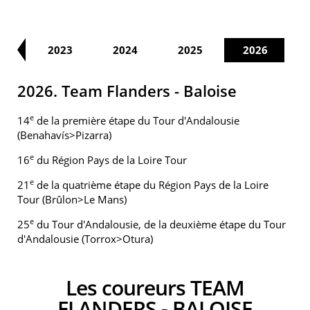
21
2023
2024
2025
2026
2026. Team Flanders - Baloise
e
14
de la première étape du Tour d'Andalousie
(Benahavís>Pizarra)
e
16
du Région Pays de la Loire Tour
e
21
de la quatrième étape du Région Pays de la Loire
Tour (Brûlon>Le Mans)
e
25
du Tour d'Andalousie, de la deuxième étape du Tour
d'Andalousie (Torrox>Otura)
Les coureurs TEAM
FLANDERS - BALOISE