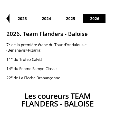
22
2023
2024
2025
2026
2026. Team Flanders - Baloise
e
7
de la première étape du Tour d'Andalousie
(Benahavís>Pizarra)
e
11
du Trofeo Calvià
e
14
du Ename Samyn Classic
e
22
de La Flèche Brabançonne
Les coureurs TEAM
FLANDERS - BALOISE