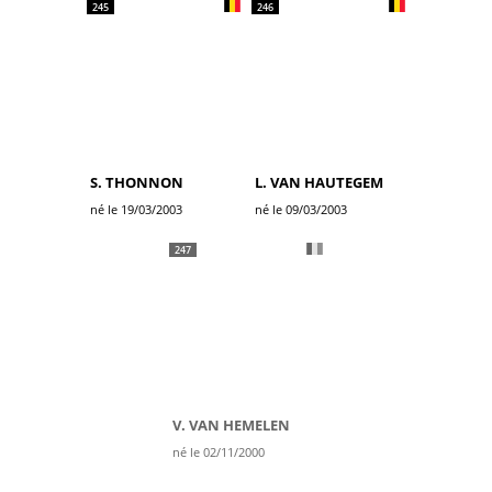
245
246
S. THONNON
L. VAN HAUTEGEM
né le 19/03/2003
né le 09/03/2003
247
V. VAN HEMELEN
né le 02/11/2000