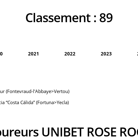
Classement :
89
0
2021
2022
2023
our (Fontevraud-l'Abbaye>Vertou)
ia “Costa Cálida” (Fortuna>Yecla)
coureurs UNIBET ROSE R