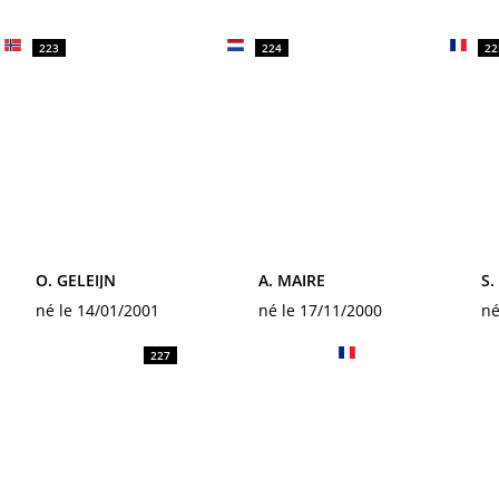
223
224
22
O. GELEIJN
A. MAIRE
S.
né le 14/01/2001
né le 17/11/2000
né
227