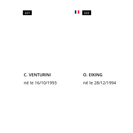
221
222
C. VENTURINI
O. EIKING
né le 16/10/1993
né le 28/12/1994