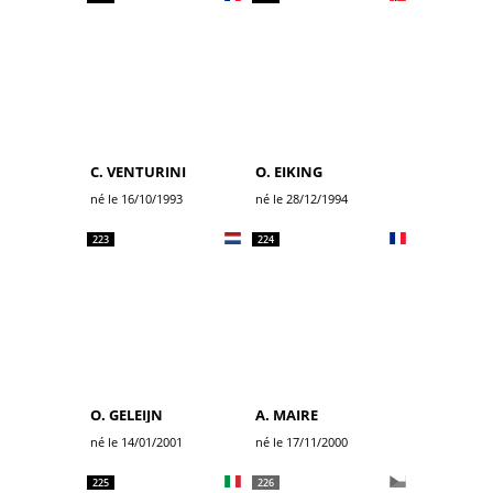
C. VENTURINI
O. EIKING
né le 16/10/1993
né le 28/12/1994
223
224
O. GELEIJN
A. MAIRE
né le 14/01/2001
né le 17/11/2000
225
226