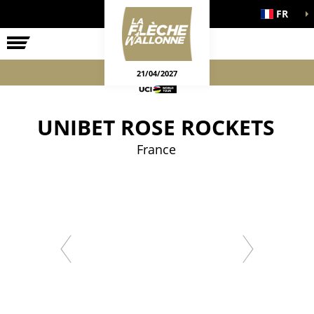
FR
LA COURSE
ENGAGEMENTS
JEUX OFFICIELS
21/04/2027
UNIBET ROSE ROCKETS
France