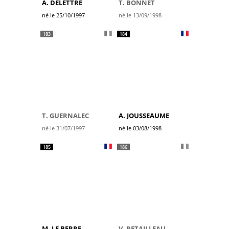
A. DELETTRE
T. BONNET
né le 25/10/1997
né le 13/09/1998
183
184
T. GUERNALEC
A. JOUSSEAUME
né le 31/07/1997
né le 03/08/1998
185
186
M. LE BERRE
V. RETAILLEAU