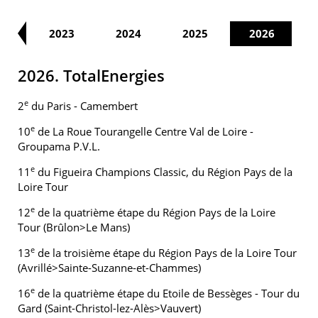
22
2023
2024
2025
2026
2026. TotalEnergies
e
2
du Paris - Camembert
e
10
de La Roue Tourangelle Centre Val de Loire -
Groupama P.V.L.
e
11
du Figueira Champions Classic, du Région Pays de la
Loire Tour
e
12
de la quatrième étape du Région Pays de la Loire
Tour (Brûlon>Le Mans)
e
13
de la troisième étape du Région Pays de la Loire Tour
(Avrillé>Sainte-Suzanne-et-Chammes)
e
16
de la quatrième étape du Etoile de Bessèges - Tour du
Gard (Saint-Christol-lez-Alès>Vauvert)