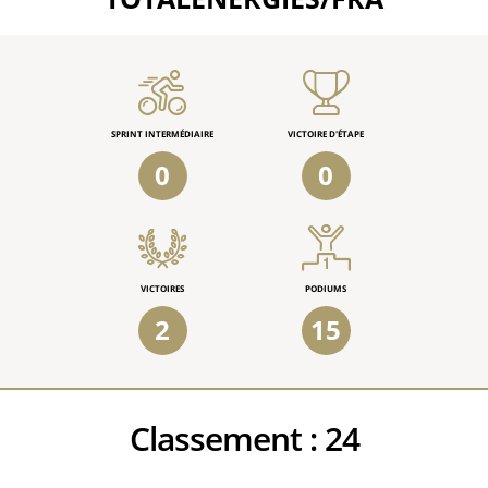
SPRINT INTERMÉDIAIRE
VICTOIRE D'ÉTAPE
0
0
VICTOIRES
PODIUMS
2
15
Classement :
24