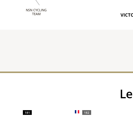
NSN CYCLING
TEAM
VICTO
L
181
182