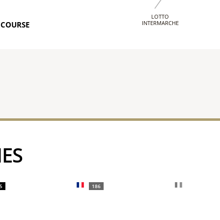
LOTTO
INTERMARCHE
 COURSE
IES
5
186