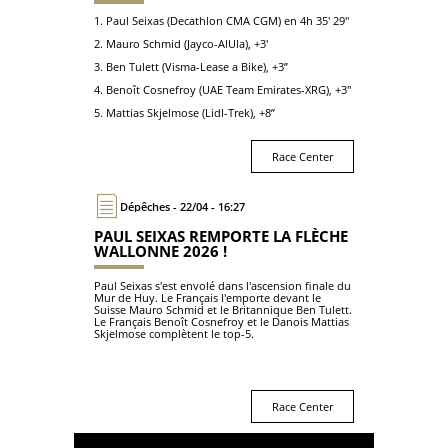
1. Paul Seixas (Decathlon CMA CGM) en 4h 35' 29"
2. Mauro Schmid (Jayco-AlUla), +3'
3. Ben Tulett (Visma-Lease a Bike), +3”
4. Benoît Cosnefroy (UAE Team Emirates-XRG), +3''
5. Mattias Skjelmose (Lidl-Trek), +8”
Race Center
Dépêches - 22/04 - 16:27
PAUL SEIXAS REMPORTE LA FLÈCHE
WALLONNE 2026 !
Paul Seixas s'est envolé dans l'ascension finale du
Mur de Huy. Le Français l'emporte devant le
Suisse Mauro Schmid et le Britannique Ben Tulett.
Le Français Benoît Cosnefroy et le Danois Mattias
Skjelmose complètent le top-5.
Race Center