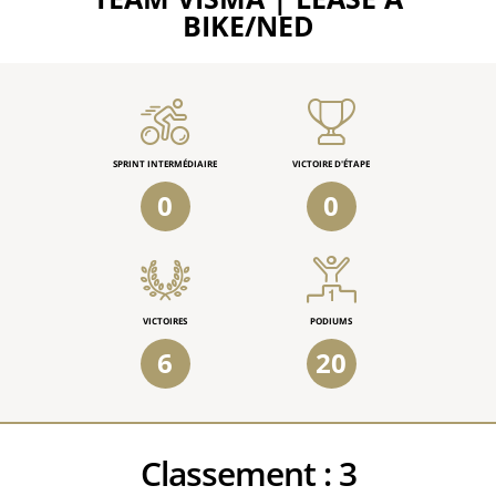
BIKE/NED
SPRINT INTERMÉDIAIRE
VICTOIRE D'ÉTAPE
0
0
VICTOIRES
PODIUMS
6
20
Classement :
3