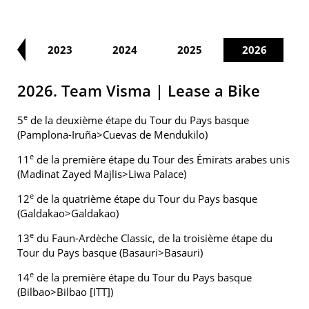
22
2023
2024
2025
2026
2026. Team Visma | Lease a Bike
e
5
de la deuxième étape du Tour du Pays basque
(Pamplona-Iruña>Cuevas de Mendukilo)
e
11
de la première étape du Tour des Émirats arabes unis
(Madinat Zayed Majlis>Liwa Palace)
e
12
de la quatrième étape du Tour du Pays basque
(Galdakao>Galdakao)
e
13
du Faun-Ardèche Classic, de la troisième étape du
Tour du Pays basque (Basauri>Basauri)
e
14
de la première étape du Tour du Pays basque
(Bilbao>Bilbao [ITT])