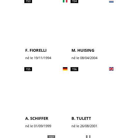
153
154
F. FIORELLI
M. HUISING
né le 19/11/1994
né le 08/04/2004
155
156
A. SCHIFFER
B. TULETT
né le 01/09/1999
né le 26/08/2001
157