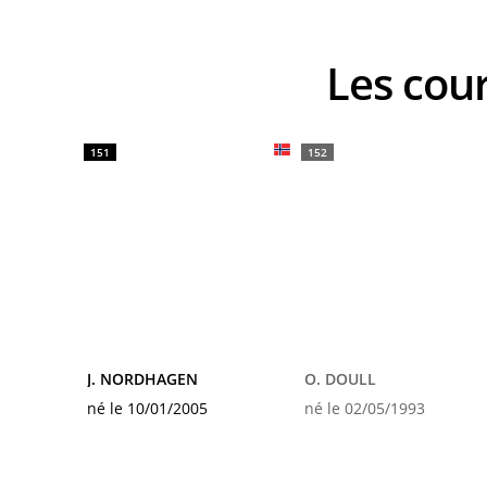
Les co
151
152
J. NORDHAGEN
O. DOULL
né le 10/01/2005
né le 02/05/1993