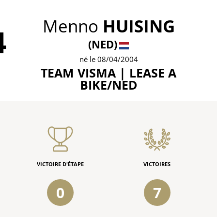
Menno
HUISING
4
(NED)
né le 08/04/2004
TEAM VISMA | LEASE A
BIKE/NED
VICTOIRE D'ÉTAPE
VICTOIRES
0
7