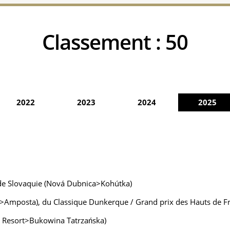
Classement :
50
2022
2023
2024
2025
 de Slovaquie (Nová Dubnica>Kohútka)
s>Amposta), du Classique Dunkerque / Grand prix des Hauts de F
a Resort>Bukowina Tatrzańska)