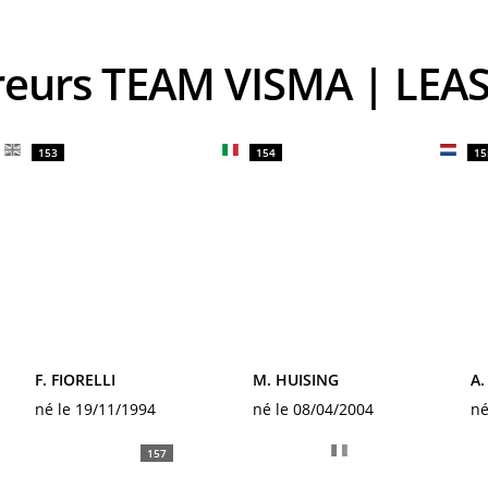
ureurs TEAM VISMA | LEAS
153
154
15
F. FIORELLI
M. HUISING
A.
né le 19/11/1994
né le 08/04/2004
né
157