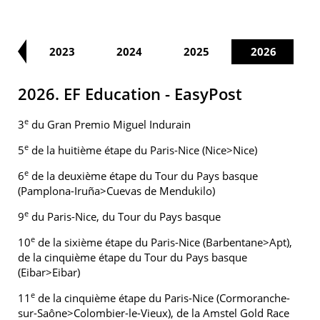
22
2023
2024
2025
2026
2026. EF Education - EasyPost
e
3
du Gran Premio Miguel Indurain
e
5
de la huitième étape du Paris-Nice (Nice>Nice)
e
6
de la deuxième étape du Tour du Pays basque
(Pamplona-Iruña>Cuevas de Mendukilo)
e
9
du Paris-Nice, du Tour du Pays basque
e
10
de la sixième étape du Paris-Nice (Barbentane>Apt),
de la cinquième étape du Tour du Pays basque
(Eibar>Eibar)
e
11
de la cinquième étape du Paris-Nice (Cormoranche-
sur-Saône>Colombier-le-Vieux), de la Amstel Gold Race