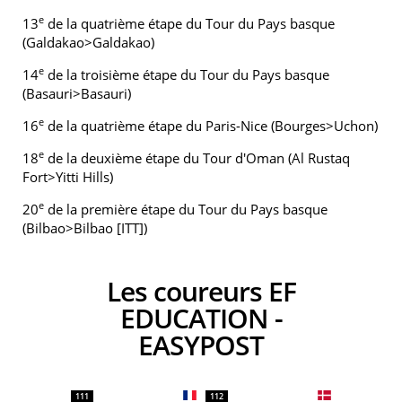
e
13
de la quatrième étape du Tour du Pays basque
(Galdakao>Galdakao)
e
14
de la troisième étape du Tour du Pays basque
(Basauri>Basauri)
e
16
de la quatrième étape du Paris-Nice (Bourges>Uchon)
e
18
de la deuxième étape du Tour d'Oman (Al Rustaq
Fort>Yitti Hills)
e
20
de la première étape du Tour du Pays basque
(Bilbao>Bilbao [ITT])
Les coureurs EF
EDUCATION -
EASYPOST
111
112