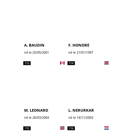
A. BAUDIN
F. HONORÉ
né le 25/05/2001
né le 21/01/1997
113
114
M. LEONARD
L. NERURKAR
né le 26/03/2004
né le 14/11/2003
115
116