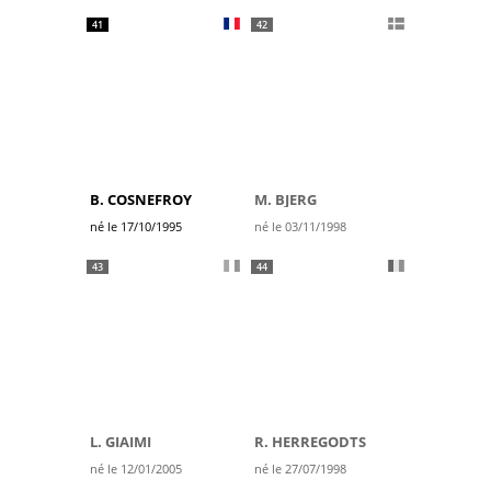
41
42
B. COSNEFROY
M. BJERG
né le 17/10/1995
né le 03/11/1998
43
44
L. GIAIMI
R. HERREGODTS
né le 12/01/2005
né le 27/07/1998