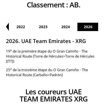
Classement :
AB.
21
2022
2023
2024
2026
2026. UAE Team Emirates - XRG
e
19
de la première étape du O Gran Camiño - The
Historical Route (Torre de Hércules>Torre de Hércules
[ITT])
e
25
de la troisième étape du O Gran Camiño - The
Historical Route (Carballo>Padrón)
Les coureurs UAE
TEAM EMIRATES XRG