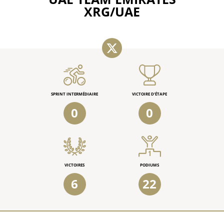
XRG/UAE
SPRINT INTERMÉDIAIRE
VICTOIRE D'ÉTAPE
0
0
VICTOIRES
PODIUMS
6
22