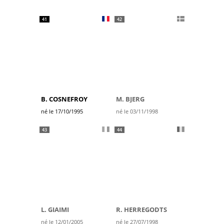
41
42
B. COSNEFROY
M. BJERG
né le 17/10/1995
né le 03/11/1998
43
44
L. GIAIMI
R. HERREGODTS
né le 12/01/2005
né le 27/07/1998