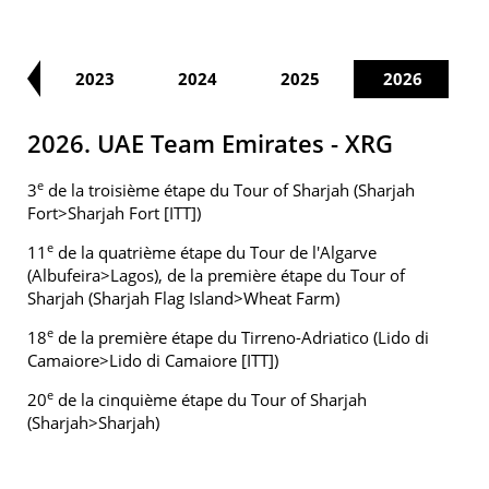
22
2023
2024
2025
2026
2026. UAE Team Emirates - XRG
e
3
de la troisième étape du Tour of Sharjah (Sharjah
Fort>Sharjah Fort [ITT])
e
11
de la quatrième étape du Tour de l'Algarve
(Albufeira>Lagos), de la première étape du Tour of
Sharjah (Sharjah Flag Island>Wheat Farm)
e
18
de la première étape du Tirreno-Adriatico (Lido di
Camaiore>Lido di Camaiore [ITT])
e
20
de la cinquième étape du Tour of Sharjah
(Sharjah>Sharjah)