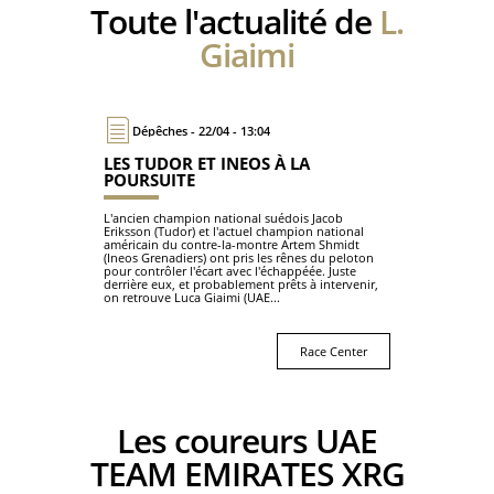
Toute l'actualité de
L.
Giaimi
Dépêches - 22/04 - 13:04
LES TUDOR ET INEOS À LA
POURSUITE
L'ancien champion national suédois Jacob
Eriksson (Tudor) et l'actuel champion national
américain du contre-la-montre Artem Shmidt
(Ineos Grenadiers) ont pris les rênes du peloton
pour contrôler l'écart avec l'échappéée. Juste
derrière eux, et probablement prêts à intervenir,
on retrouve Luca Giaimi (UAE...
Race Center
Les coureurs UAE
TEAM EMIRATES XRG