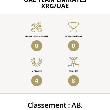
XRG/UAE
SPRINT INTERMÉDIAIRE
VICTOIRE D'ÉTAPE
0
0
VICTOIRES
PODIUMS
4
8
Classement :
AB.