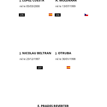
J. LOPEZ CUESTA
A. MOLENAAR
né le 05/03/2000
né le 13/07/1999
235
236
J. NICOLAU BELTRAN
J. OTRUBA
né le 23/12/1997
né le 30/01/1998
237
E. PRADES REVERTER