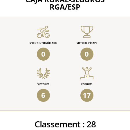
RGA/ESP
SPRINT INTERMÉDIAIRE
VICTOIRE D'ÉTAPE
0
0
VICTOIRES
PODIUMS
6
17
Classement :
28