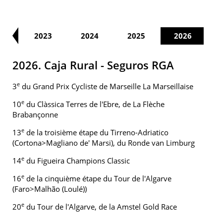
22
2023
2024
2025
2026
2026. Caja Rural - Seguros RGA
e
3
du Grand Prix Cycliste de Marseille La Marseillaise
e
10
du Clàssica Terres de l'Ebre, de La Flèche
Brabançonne
e
13
de la troisième étape du Tirreno-Adriatico
(Cortona>Magliano de' Marsi), du Ronde van Limburg
e
14
du Figueira Champions Classic
e
16
de la cinquième étape du Tour de l'Algarve
(Faro>Malhão (Loulé))
e
20
du Tour de l'Algarve, de la Amstel Gold Race