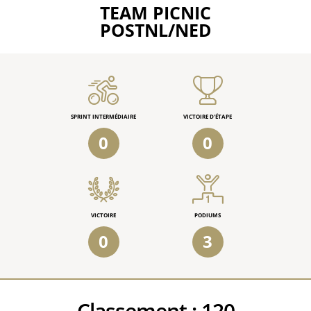
TEAM PICNIC
POSTNL/NED
SPRINT INTERMÉDIAIRE
VICTOIRE D'ÉTAPE
0
0
VICTOIRE
PODIUMS
0
3
Classement :
120