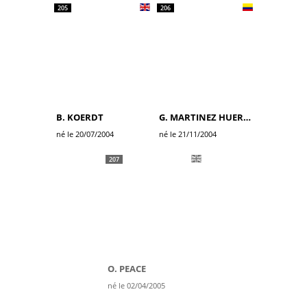
205
206
B. KOERDT
G. MARTINEZ HUERTAS
né le 20/07/2004
né le 21/11/2004
207
O. PEACE
né le 02/04/2005