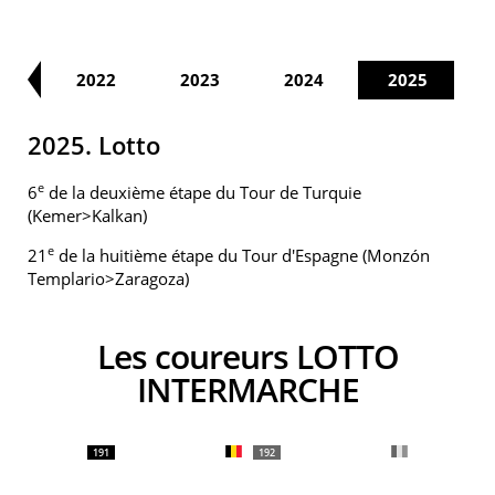
21
2022
2023
2024
2025
2025. Lotto
e
6
de la deuxième étape du Tour de Turquie
(Kemer>Kalkan)
e
21
de la huitième étape du Tour d'Espagne (Monzón
Templario>Zaragoza)
Les coureurs LOTTO
INTERMARCHE
191
192