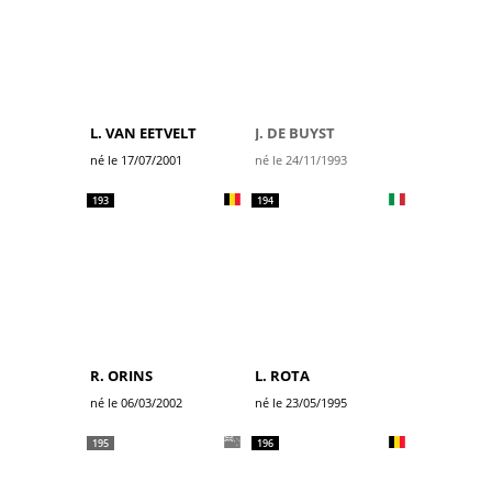
L. VAN EETVELT
J. DE BUYST
né le 17/07/2001
né le 24/11/1993
193
194
R. ORINS
L. ROTA
né le 06/03/2002
né le 23/05/1995
195
196