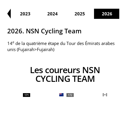
22
2023
2024
2025
2026
2026. NSN Cycling Team
e
14
de la quatrième étape du Tour des Émirats arabes
unis (Fujairah>Fujairah)
Les coureurs NSN
CYCLING TEAM
171
172